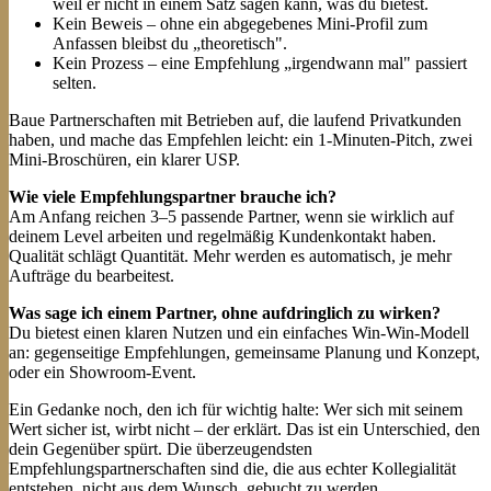
weil er nicht in einem Satz sagen kann, was du bietest.
Kein Beweis – ohne ein abgegebenes Mini-Profil zum
Anfassen bleibst du „theoretisch".
Kein Prozess – eine Empfehlung „irgendwann mal" passiert
selten.
Baue Partnerschaften mit Betrieben auf, die laufend Privatkunden
haben, und mache das Empfehlen leicht: ein 1-Minuten-Pitch, zwei
Mini-Broschüren, ein klarer USP.
Wie viele Empfehlungspartner brauche ich?
Am Anfang reichen 3–5 passende Partner, wenn sie wirklich auf
deinem Level arbeiten und regelmäßig Kundenkontakt haben.
Qualität schlägt Quantität. Mehr werden es automatisch, je mehr
Aufträge du bearbeitest.
Was sage ich einem Partner, ohne aufdringlich zu wirken?
Du bietest einen klaren Nutzen und ein einfaches Win-Win-Modell
an: gegenseitige Empfehlungen, gemeinsame Planung und Konzept,
oder ein Showroom-Event.
Ein Gedanke noch, den ich für wichtig halte: Wer sich mit seinem
Wert sicher ist, wirbt nicht – der erklärt. Das ist ein Unterschied, den
dein Gegenüber spürt. Die überzeugendsten
Empfehlungspartnerschaften sind die, die aus echter Kollegialität
entstehen, nicht aus dem Wunsch, gebucht zu werden.