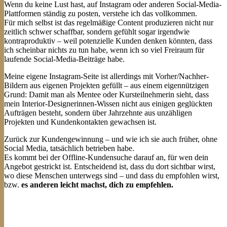
Wenn du keine Lust hast, auf Instagram oder anderen Social-Media-
Plattformen ständig zu posten, verstehe ich das vollkommen.
Für mich selbst ist das regelmäßige Content produzieren nicht nur
zeitlich schwer schaffbar, sondern gefühlt sogar irgendwie
kontraproduktiv – weil potenzielle Kunden denken könnten, dass
ich scheinbar nichts zu tun habe, wenn ich so viel Freiraum für
laufende Social-Media-Beiträge habe.
Meine eigene Instagram-Seite ist allerdings mit Vorher/Nachher-
Bildern aus eigenen Projekten gefüllt – aus einem eigennützigen
Grund: Damit man als Mentee oder Kursteilnehmerin sieht, dass
mein Interior-Designerinnen-Wissen nicht aus einigen geglückten
Aufträgen besteht, sondern über Jahrzehnte aus unzähligen
Projekten und Kundenkontakten gewachsen ist.
Zurück zur Kundengewinnung – und wie ich sie auch früher, ohne
Social Media, tatsächlich betrieben habe.
Es kommt bei der Offline-Kundensuche darauf an, für wen dein
Angebot gestrickt ist. Entscheidend ist, dass du dort sichtbar wirst,
wo diese Menschen unterwegs sind – und dass du empfohlen wirst,
bzw.
es anderen leicht machst, dich zu empfehlen.